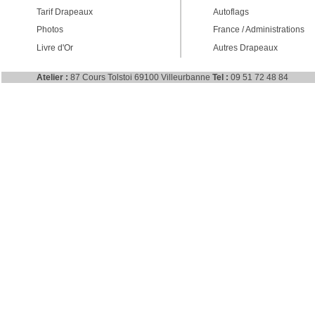
Tarif Drapeaux
Autoflags
Photos
France / Administrations
Livre d'Or
Autres Drapeaux
Atelier :
87 Cours Tolstoi 69100 Villeurbanne
Tel :
09 51 72 48 84