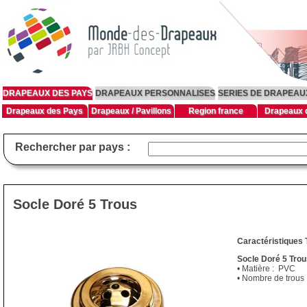
DRAPEAUX DES PAYS
DRAPEAUX PERSONNALISES
SERIES DE DRAPEAU
Drapeaux des Pays
Drapeaux / Pavillons
Region france
Drapeaux d
Rechercher par pays :
Socle Doré 5 Trous
Caractéristiques 
Socle Doré 5 Tro
• Matière : PVC
• Nombre de trous 