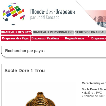
DRAPEAUX DES PAYS
DRAPEAUX PERSONNALISES
SERIES DE DRAPEAU
Drapeaux des Pays
Drapeaux / Pavillons
Region france
Drapeaux d
Rechercher par pays :
Socle Doré 1 Trou
Caractéristiques 
Socle Doré 1 Tro
• Matière : PVC
• Nombre de trou :