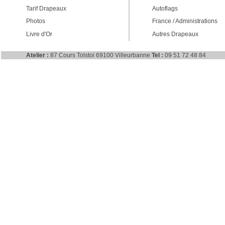
Tarif Drapeaux
Autoflags
Photos
France / Administrations
Livre d'Or
Autres Drapeaux
Atelier :
87 Cours Tolstoi 69100 Villeurbanne
Tel :
09 51 72 48 84